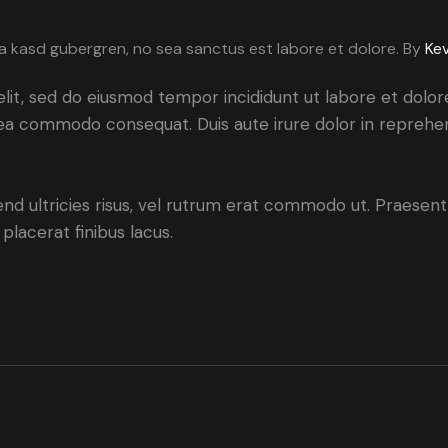
ta kasd gubergren, no sea sanctus est labore et dolore. By
Kev
elit, sed do eiusmod tempor incididunt ut labore et dolo
ex ea commodo consequat. Duis aute irure dolor in repreh
fend ultricies risus, vel rutrum erat commodo ut. Praese
lacerat finibus lacus.