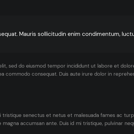
equat. Mauris sollicitudin enim condimentum, luctus
elit, sed do eiusmod tempor incididunt ut labore et dolo
ex ea commodo consequat. Duis aute irure dolor in repreh
 tristique senectus et netus et malesuada fames ac turpis
gue magna accumsan ante. Duis id mi tristique, pulvinar nequ