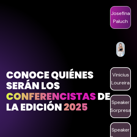
Josefina
Paluch
Vinicius
Loureira
Speaker
Sorpresa
Speaker