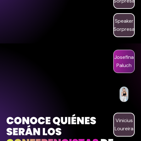
Sorpresa
Speaker
Sorpresa
Josefina
Paluch
Vinicius
Loureira